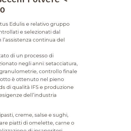
o
etus Edulis e relativo gruppo
ollati e selezionati dal
 l’assistenza continua del
ltato di un processo di
ionato negli anni: setacciatura,
e granulometrie, controllo finale
dotto è ottenuto nel pieno
rds di qualità IFS e produzione
 esigenze dell’industria
ipasti, creme, salse e sughi,
are piatti di omelette, carne o
lizzazione di insaporitori,