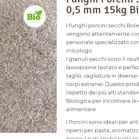
0,5 mm 15kg Bi
I funghi porcini secchi Bol
vengono attentamente contr
personale specializzato con
micologo.
I granuli secchi sono il risu
lavorazione testato e perfez
taglio, vagliatura in divers
corpi estranei. Questo pro
rispetto dei più alti standa
Biologica per incontrare le
alimentare.
I Porcini sono ideali per ant
ripieni per pasta, aromatizz
pesce. Usati anche nella rea