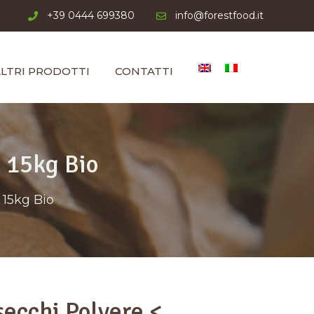
+39 0444 699380
info@forestfood.it
LTRI PRODOTTI
CONTATTI
m 15kg Bio
 15kg Bio
secchi Polvere <