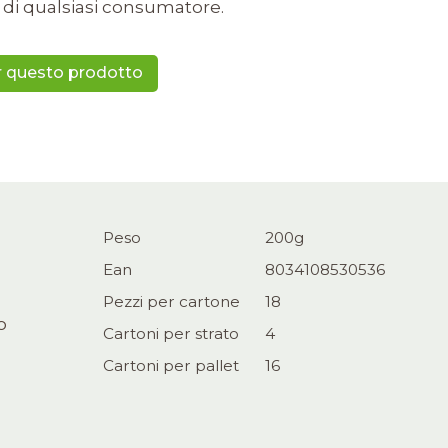
di qualsiasi consumatore.
er questo prodotto
Peso
200g
Ean
8034108530536
Pezzi per cartone
18
o
Cartoni per strato
4
Cartoni per pallet
16