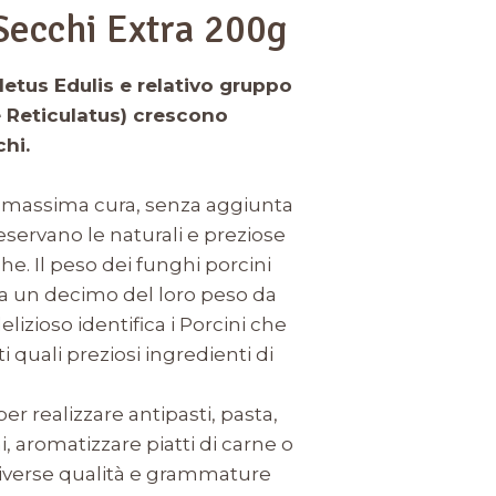
Secchi Extra 200g
oletus Edulis e relativo gruppo
e Reticulatus) crescono
hi.
la massima cura, senza aggiunta
reservano le naturali e preziose
he. Il peso dei funghi porcini
ca un decimo del loro peso da
lizioso identifica i Porcini che
i quali preziosi ingredienti di
per realizzare antipasti, pasta,
ni, aromatizzare piatti di carne o
 diverse qualità e grammature