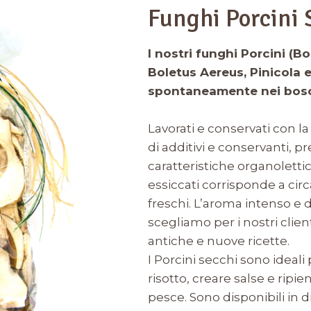
Funghi Porcini 
I nostri funghi Porcini (B
Boletus Aereus, Pinicola 
spontaneamente nei bosc
Lavorati e conservati con 
di additivi e conservanti, p
caratteristiche organolettic
essiccati corrisponde a cir
freschi. L’aroma intenso e de
scegliamo per i nostri client
antiche e nuove ricette.
I Porcini secchi sono ideali 
risotto, creare salse e ripie
pesce. Sono disponibili in