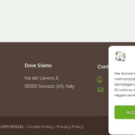
Dove Siamo
Contatti
Per fornire 
Via del Lavoro, 5
0444 6993
memorizzare 
tecnologie 
36050 Sovizzo (VI), Italy
info@fores
ID unici su 
negativamen
Acc
Cookie Policy
Privacy Policy
IVA 03557830241 -
-